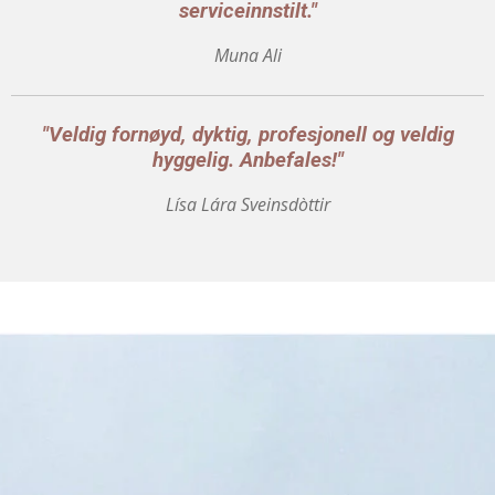
serviceinnstilt."
Muna Ali
"Veldig fornøyd,
dyktig, profesjonell og veldig
hyggelig. Anbefales!"
Lísa Lára Sveinsdòttir