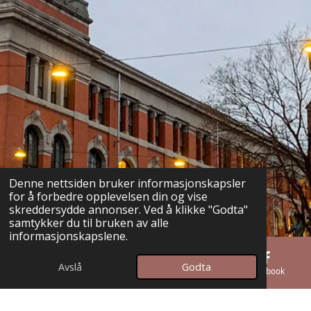
Denne nettsiden bruker informasjonskapsler
for å forbedre opplevelsen din og vise
skreddersydde annonser. Ved å klikke "Godta"
samtykker du til bruken av alle
informasjonskapslene.
Avslå
Godta
E-post
Telefon
Kart
Facebook